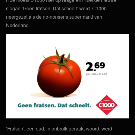
slogan ‘Geen fratsen. Dat scheelt’ werd C1000
neergezet als de no-nonsens supermarkt van
Nederland.
‘Fratsen’, een oud, in onbruik geraakt woord, werd