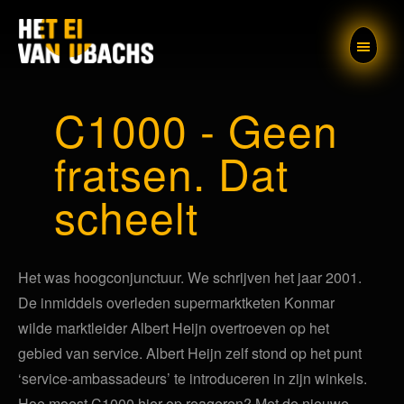
Het ei van
C1000 - Geen
Ubachs
fratsen. Dat
scheelt
Het was hoogconjunctuur. We schrijven het jaar 2001.
De inmiddels overleden supermarktketen Konmar
wilde marktleider Albert Heijn overtroeven op het
gebied van service. Albert Heijn zelf stond op het punt
‘service-ambassadeurs’ te introduceren in zijn winkels.
Hoe moest C1000 hier op reageren? Met de nieuwe